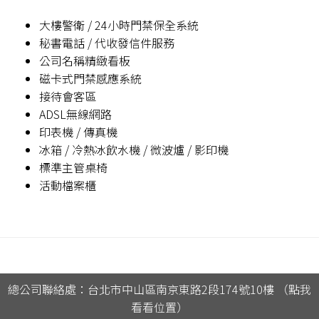
大樓警衛 / 24小時門禁保全系統
秘書電話 / 代收發信件服務
公司名稱精緻看板
磁卡式門禁感應系統
接待會客區
ADSL無線網路
印表機 / 傳真機
冰箱 / 冷熱冰飲水機 / 微波爐 / 影印機
標準主管桌椅
活動檔案櫃
總公司聯絡處：台北市中山區南京東路2段174號10樓 （點我
看看位置）